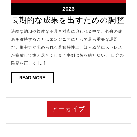
11
11
2026-
2026
06-
長
長期的な成果を出すための調整
11
期
過酷な納期や複雑な不具合対応に追われる中で、心身の健
的
康を維持することはエンジニアにとって最も重要な課題
な
だ。集中力が求められる業務特性上、知らぬ間にストレス
成
が蓄積して燃え尽きてしまう事例は後を絶たない。 自分の
限界を正しく […]
果
を
READ
READ MORE
出
MORE
す
た
アーカイブ
め
の
調