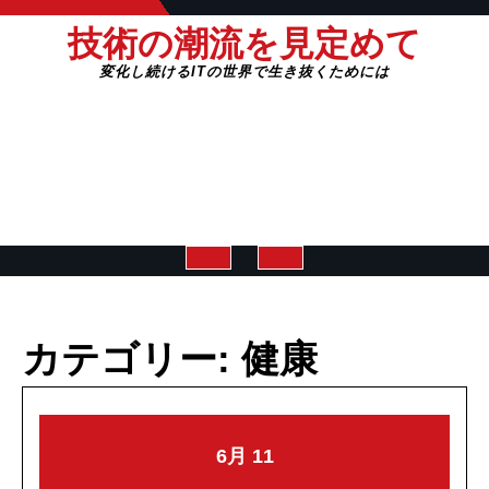
Skip
技術の潮流を見定めて
to
content
変化し続けるITの世界で生き抜くためには
Open
Button
カテゴリー:
健康
2026-
2026-
6月
11
06-
06-