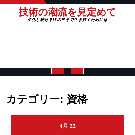
Skip
技術の潮流を見定めて
to
content
変化し続けるITの世界で生き抜くためには
Open
Button
カテゴリー:
資格
2026-
2026-
4月
22
04-
04-