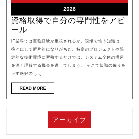
22
22
2026-
2026
04-
資格取得で自分の専門性をアピ
22
資
ール
格
IT業界では実務経験が重視されるが、現場で培う知識は
取
往々にして断片的になりがちだ。特定のプロジェクトや限
得
定的な技術環境に習熟するだけでは、システム全体の構造
で
を深く理解する機会を逃してしまう。 そこで知識の偏りを
正す絶好の […]
自
分
READ
READ MORE
の
MORE
専
門
アーカイブ
性
を