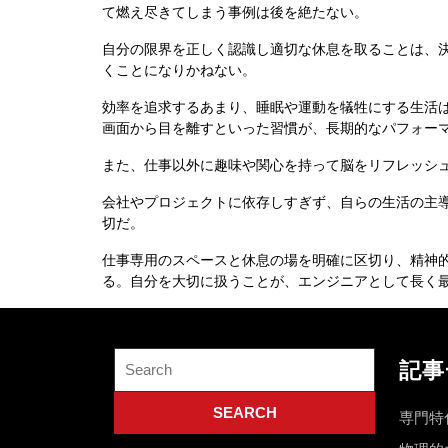
て燃え尽きてしまう事例は後を絶たない。
自分の限界を正しく認識し適切な休息を取ることは、
くことになりかねない。
効率を追求するあまり、睡眠や運動を犠牲にする生活
画面から目を離すといった習慣が、長期的なパフォー
また、仕事以外に趣味や関心を持って脳をリフレッシ
会社やプロジェクトに依存しすぎず、自らの生活の主
切だ。
仕事専用のスペースと休息の場を明確に区切り、精神
る。自分を大切に扱うことが、エンジニアとして長く
Search
記事
for:
専門特