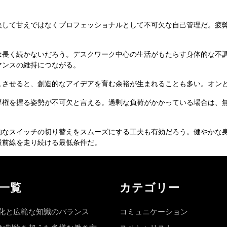
決して甘えではなくプロフェッショナルとして不可欠な自己管理だ。疲
は長く続かないだろう。デスクワーク中心の生活がもたらす身体的な不
マンスの維持につながる。
ュさせると、創造的なアイデアを育む余裕が生まれることも多い。オン
導権を握る姿勢が不可欠と言える。過剰な負荷がかかっている場合は、
的なスイッチの切り替えをスムーズにする工夫も有効だろう。健やかな
最前線を走り続ける最低条件だ。
一覧
カテゴリー
化と広範な知識のバランス
コミュニケーション