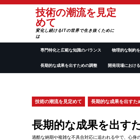
Skip
技術の潮流を見定
to
content
めて
変化し続けるITの世界で生き抜くために
は
専門特化と広範な知識のバランス
物理的な制約
長期的な成果を出すための調整
開発現場におけ
技術の潮流を見定めて
長期的な成果を出すた
長期的な成果を出す
過酷な納期や複雑な不具合対応に追われる中で、心身